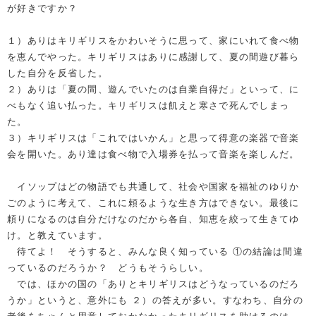
が好きですか？
１）ありはキリギリスをかわいそうに思って、家にいれて食べ物
を恵んでやった。キリギリスはありに感謝して、夏の間遊び暮ら
した自分を反省した。
２）ありは「夏の間、遊んでいたのは自業自得だ」といって、に
べもなく追い払った。キリギリスは飢えと寒さで死んでしまっ
た。
３）キリギリスは「これではいかん」と思って得意の楽器で音楽
会を開いた。あり達は食べ物で入場券を払って音楽を楽しんだ。
イソップはどの物語でも共通して、社会や国家を福祉のゆりか
ごのように考えて、これに頼るような生き方はできない。最後に
頼りになるのは自分だけなのだから各自、知恵を絞って生きてゆ
け。と教えています。
待てよ！ そうすると、みんな良く知っている ①の結論は間違
っているのだろうか？ どうもそうらしい。
では、ほかの国の「ありとキリギリスはどうなっているのだろ
うか」というと、意外にも ２）の答えが多い。すなわち、自分の