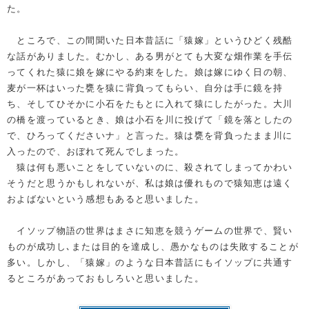
た。
ところで、この間聞いた日本昔話に「猿嫁」というひどく残酷
な話がありました。むかし、ある男がとても大変な畑作業を手伝
ってくれた猿に娘を嫁にやる約束をした。娘は嫁にゆく日の朝、
麦が一杯はいった甕を猿に背負ってもらい、自分は手に鏡を持
ち、そしてひそかに小石をたもとに入れて猿にしたがった。大川
の橋を渡っているとき、娘は小石を川に投げて「鏡を落としたの
で、ひろってくださいナ」と言った。猿は甕を背負ったまま川に
入ったので、おぼれて死んでしまった。
猿は何も悪いことをしていないのに、殺されてしまってかわい
そうだと思うかもしれないが、私は娘は優れもので猿知恵は遠く
およばないという感想もあると思いました。
イソップ物語の世界はまさに知恵を競うゲームの世界で、賢い
ものが成功し､または目的を達成し、愚かなものは失敗することが
多い。しかし、「猿嫁」のような日本昔話にもイソップに共通す
るところがあっておもしろいと思いました。