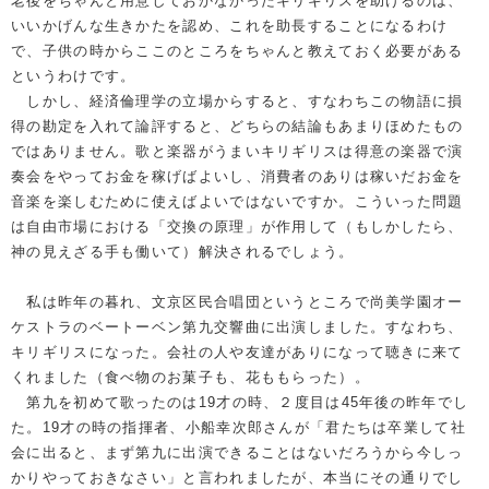
老後をちゃんと用意しておかなかったキリギリスを助けるのは、
いいかげんな生きかたを認め、これを助長することになるわけ
で、子供の時からここのところをちゃんと教えておく必要がある
というわけです。
しかし、経済倫理学の立場からすると、すなわちこの物語に損
得の勘定を入れて論評すると、どちらの結論もあまりほめたもの
ではありません。歌と楽器がうまいキリギリスは得意の楽器で演
奏会をやってお金を稼げばよいし、消費者のありは稼いだお金を
音楽を楽しむために使えばよいではないですか。こういった問題
は自由市場における「交換の原理」が作用して（もしかしたら、
神の見えざる手も働いて）解決されるでしょう。
私は昨年の暮れ、文京区民合唱団というところで尚美学園オー
ケストラのベートーベン第九交響曲に出演しました。すなわち、
キリギリスになった。会社の人や友達がありになって聴きに来て
くれました（食べ物のお菓子も、花ももらった）。
第九を初めて歌ったのは19才の時、２度目は45年後の昨年でし
た。19才の時の指揮者、小船幸次郎さんが「君たちは卒業して社
会に出ると、まず第九に出演できることはないだろうから今しっ
かりやっておきなさい」と言われましたが、本当にその通りでし