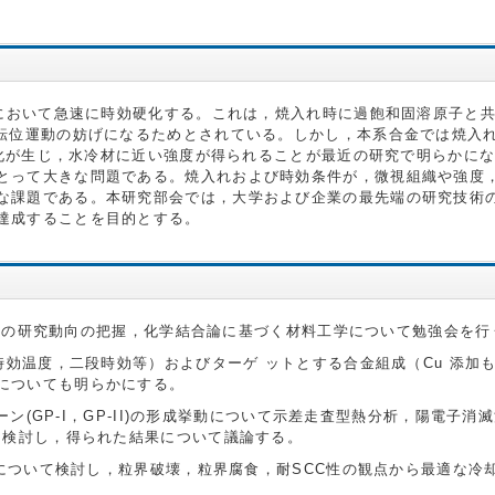
温において急速に時効硬化する。これは，焼入れ時に過飽和固溶原子と
，転位運動の妨げになるためとされている。しかし，本系合金では焼入
効硬化が生じ，水冷材に近い強度が得られることが最近の研究で明らかに
とって大きな問題である。焼入れおよび時効条件が，微視組織や強度，
な課題である。本研究部会では，大学および企業の最先端の研究技術
達成することを目的とする。
，最新の研究動向の把握，化学結合論に基づく材料工学について勉強会を行
，時効温度，二段時効等）およびターゲ ットとする合金組成（Cu 添加
についても明らかにする。
ーン(GP-I，GP-II)の形成挙動について示差走査型熱分析，陽電子
り検討し，得られた結果について議論する。
曲線について検討し，粒界破壊，粒界腐食，耐SCC性の観点から最適な冷