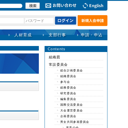
人材育成
支部行事
申請・申込
Contents
組織図
常設委員会
総合計画委員会
組織委員会
参与会
総務委員会
研究委員会
編集委員会
国際交流委員会
大会運営委員会
企画委員会
男女共同参画委員会
若手の会