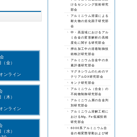
けるセンシング技術研究
部会
アルミニウム溶湯による
耐火物の劣化因子研究部
会
中・高温域におけるアル
ミ合金の変形解析の高精
度化に関する研究部会
押出加工中の溶着制御技
術検討研究部会
部会
アルミニウム合金中の水
8日（金）
素評価研究部会
～
マグネシウムのためのマ
rオンライン
テリアルDX研究部会
キンク研究部会
アルミニウム（合金）の
会
不純物制御研究部会
9日（木）
アルミニウム屑の合金判
～
別研究部会
rオンライン
アルミニウム溶解工程に
おけるMg, Fe低減技術
研究部会
会
6000系アルミニウム合
5日（水）
金の相変態挙動および材
:30