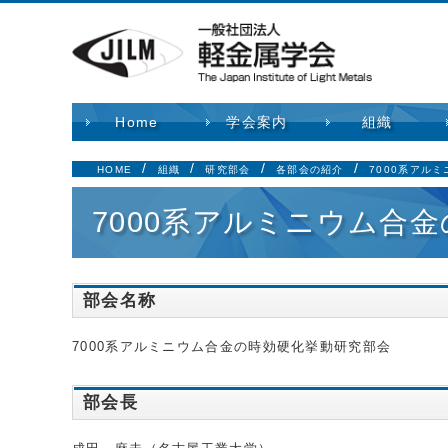
Home
学会案内
組織
HOME
組織
研究部会
各部会の紹介
7000系アル
7000系アルミニウム合
部会名称
7000系アルミニウム合金の時効硬化挙動研究部会
部会長