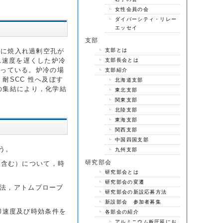
女性会員の会
ダイバーシティ・リレー
エッセイ
支部
支部とは
共に焼入れ過剰空孔が
れ速度を遅くした炉冷
支部長会とは
なっている。炉冷の場
支部紹介
耐SCC 性へ及ぼす
北海道支部
の集結により，化学結
東北支部
関東支部
北陸支部
東海支部
関西支部
中国四国支部
う。
九州支部
研究部会
も含む）について，時
研究部会とは
研究部会の変遷
消滅法，アトムプローブ
研究部会の新設応募方法
新設部会 参加者募集
却速度及び時効条件を
各部会の紹介
アルミニウム板圧延にお