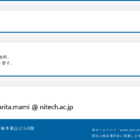
無料。
を要す。
号 塚本素山ビル6階
本ホームページ「www:jil
団法人軽金属学会に帰属しま