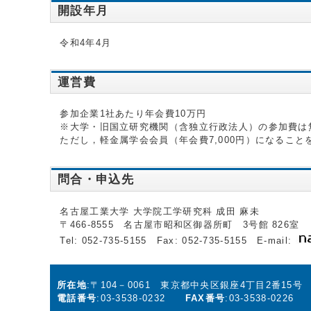
開設年月
令和4年4月
運営費
参加企業1社あたり年会費10万円
※大学・旧国立研究機関（含独立行政法人）の参加費は
ただし，軽金属学会会員（年会費7,000円）になること
問合・申込先
名古屋工業大学 大学院工学研究科 成田 麻未
〒466-8555 名古屋市昭和区御器所町 3号館 826室
Tel: 052-735-5155 Fax: 052-735-5155 E-mail:
所在地
:〒104－0061 東京都中央区銀座4丁目2番15
電話番号
:03-3538-0232
FAX番号
:03-3538-0226