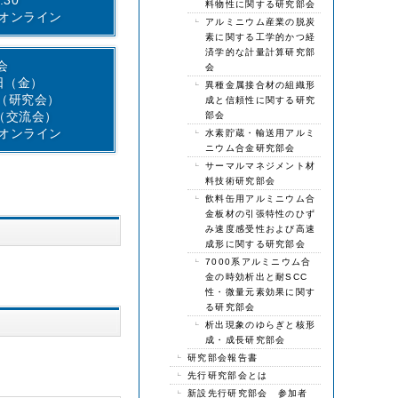
料物性に関する研究部会
rオンライン
アルミニウム産業の脱炭
素に関する工学的かつ経
済学的な計量計算研究部
会
会
0日（金）
異種金属接合材の組織形
0（研究会）
成と信頼性に関する研究
0（交流会）
部会
rオンライン
水素貯蔵・輸送用アルミ
ニウム合金研究部会
サーマルマネジメント材
料技術研究部会
飲料缶用アルミニウム合
金板材の引張特性のひず
み速度感受性および高速
成形に関する研究部会
7000系アルミニウム合
金の時効析出と耐SCC
性・微量元素効果に関す
る研究部会
析出現象のゆらぎと核形
成・成長研究部会
研究部会報告書
先行研究部会とは
新設先行研究部会 参加者