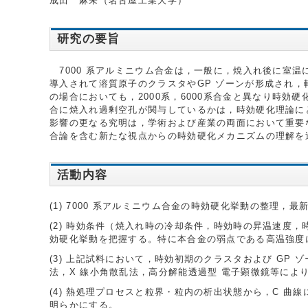
成田 麻未（名古屋工業大学）
研究の要旨
7000 系アルミニウム合金は，一般に，焼入れ後に室
導入されて溶質原子のクラスタやGP ゾーンが形成され
の場合においても，2000系，6000系合金と異なり時
合に焼入れ過剰空孔が関与しているかは，時効硬化理論に
影響の更なる究明は，学術および産業の両面において重要
合論を含む新たな視点からの時効硬化メカニズムの理解を
活動内容
(1) 7000 系アルミニウム合金の時効硬化挙動の整理
(2) 時効条件（焼入れ時の冷却条件，時効時の昇温速度
効硬化挙動を把握する。特に本合金の弱点である高温強度
(3) 上記試料において，時効初期のクラスタおよび GP ゾ
法，X 線小角散乱法，高分解能透過型 電子顕微鏡等によ
(4) 熱処理プロセスと粒界・粒内の析出状態から，C 
明らかにする。