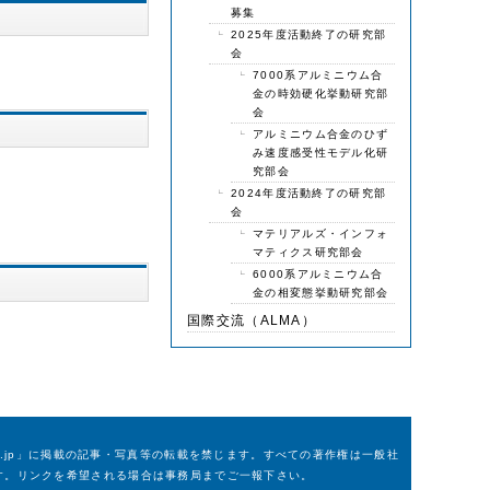
募集
2025年度活動終了の研究部
会
7000系アルミニウム合
金の時効硬化挙動研究部
会
アルミニウム合金のひず
み速度感受性モデル化研
究部会
2024年度活動終了の研究部
会
マテリアルズ・インフォ
マティクス研究部会
6000系アルミニウム合
金の相変態挙動研究部会
国際交流（ALMA）
m.or.jp」に掲載の記事・写真等の転載を禁じます。すべての著作権は一般社
す。リンクを希望される場合は事務局までご一報下さい。