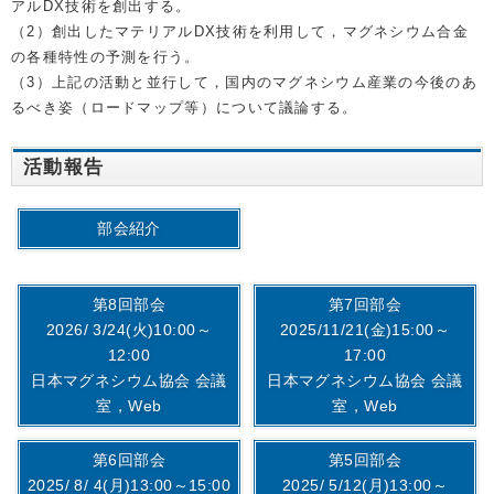
アルDX技術を創出する。
（2）創出したマテリアルDX技術を利用して，マグネシウム合金
の各種特性の予測を行う。
（3）上記の活動と並行して，国内のマグネシウム産業の今後のあ
るべき姿（ロードマップ等）について議論する。
活動報告
部会紹介
第8回部会
第7回部会
2026/ 3/24(火)10:00～
2025/11/21(金)15:00～
12:00
17:00
日本マグネシウム協会 会議
日本マグネシウム協会 会議
室，Web
室，Web
第6回部会
第5回部会
2025/ 8/ 4(月)13:00～15:00
2025/ 5/12(月)13:00～