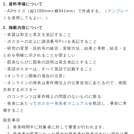
1. 資料準備について
・A0サイズ（縦1189mm×横841mm）で作成する。（
テンプレー
ト
を使用してもよい。）
2. 掲載内容について
・表題は和文と英文を並記すること
・ポスターの左上に講演番号P○○を表記すること
・研究の背景・目的等の緒言，実験方法，結果と考察，結言・ま
とめを明確に示されることが望ましい
・図表ならびに図表の説明は英文表記とすること
・英語ポスターは，すべて英語で記載すること
（オンライン開催の場合の注意）
・オンラインの発表は著作権法上の公衆送信にあたるので、画面
共有するポスター
のコンテンツは著作権上の問題のないものに限る
・発表にあたって
ポスター発表者マニュアル
を熟読し，事前に準
備すること
留意事項
1. 発表時間中に対象者に対して審査が行われます。
2. 発表者が変更になった場合や発表者が発表できない場合は審