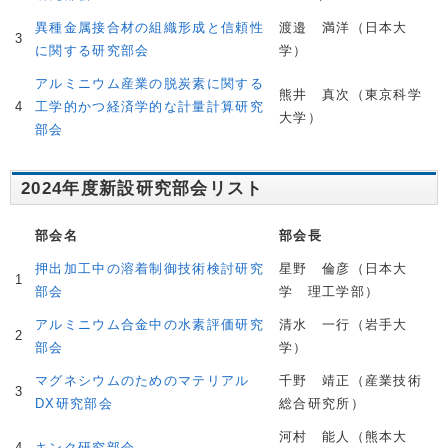
異種金属接合材の組織形成と信頼性
渡邉 満洋（日本大
3
に関する研究部会
学）
アルミニウム産業の脱炭素に関する
熊井 真次（東京科学
4
工学的かつ経済学的な計量計算研究
大学）
部会
2024年度新設研究部会リスト
部会名
部会長
押出加工中の溶着制御技術検討研究
星野 倫彦（日本大
1
部会
学 理工学部）
アルミニウム合金中の水素評価研究
清水 一行（岩手大
2
部会
学）
マグネシウムのためのマテリアル
千野 靖正（産業技術
3
DX研究部会
総合研究所）
河村 能人（熊本大
4
キンク研究部会