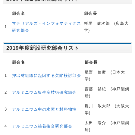
部会名
部会長
マテリアルズ・インフォマティクス
杉尾 健次郎 (広島大
1
研究部会
学)
2019年度新設研究部会リスト
部会名
部会長
星野 倫彦 (日本大
1
押出材組織に起因する欠陥検討部会
学)
齋藤 裕紀 (神戸製鋼
2
アルミニウム板生産技術研究部会
所)
堀川 敬太郎 (大阪大
3
アルミニウム中の水素と材料物性
学)
太田 陽介 (神戸製鋼
4
アルミニウム接着接合研究部会
所)