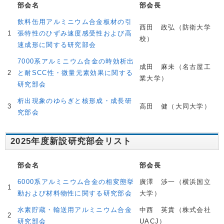
部会名
部会長
飲料缶用アルミニウム合金板材の引
西田 政弘（防衛大学
1
張特性のひずみ速度感受性および高
校）
速成形に関する研究部会
7000系アルミニウム合金の時効析出
成田 麻未（名古屋工
2
と耐SCC性・微量元素効果に関する
業大学）
研究部会
析出現象のゆらぎと核形成・成長研
3
高田 健（大同大学）
究部会
2025年度新設研究部会リスト
部会名
部会長
6000系アルミニウム合金の相変態挙
廣澤 渉一（横浜国立
1
動および材料物性に関する研究部会
大学）
水素貯蔵・輸送用アルミニウム合金
中西 英貴（株式会社
2
研究部会
UACJ）