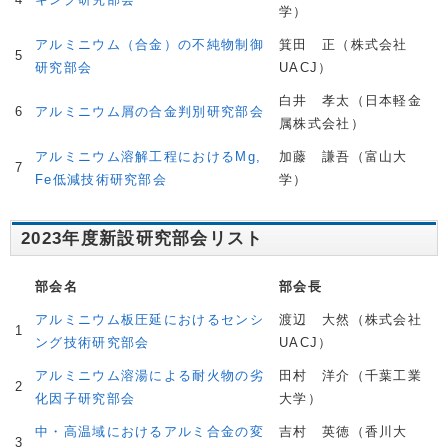
学）
アルミニウム（合金）の不純物制御
箕田 正（株式会社
5
研究部会
UACJ）
白井 孝太（日本軽金
6
アルミニウム屑の合金判別研究部会
属株式会社）
アルミニウム溶解工程におけるMg,
加藤 謙吾（富山大
7
Fe低減技術研究部会
学）
2023年度新設研究部会リスト
部会名
部会長
アルミニウム板圧延におけるセンシ
渡辺 大然（株式会社
1
ング技術研究部会
UACJ）
アルミニウム溶湯による耐火物の劣
田村 洋介（千葉工業
2
化因子研究部会
大学）
中・高温域におけるアルミ合金の変
吉村 英徳（香川大
3