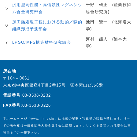
汎用型高性能・高信頼性マグネシウ
千野 靖正 (産業技術
５
ム合金研究部会
総合研究所)
加工熱処理工程における動的／静的
池田 賢一 (北海道大
６
組織形成予測部会
学)
河村 能人 (熊本大
７
LPSO/MFS構造材料研究部会
学)
所在地
〒104－0061
東京都中央区銀座4丁目2番15号 塚本素山ビル6階
電話番号
:03-3538-0232
FAX番号
:03-3538-0226
本ホームページ「www:jilm.or.jp」に掲載の記事・写真等の転載を禁じます。すべ
ての著作権は一般社団法人軽金属学会に帰属します。リンクを希望される場合は事
務局までご一報下さい。