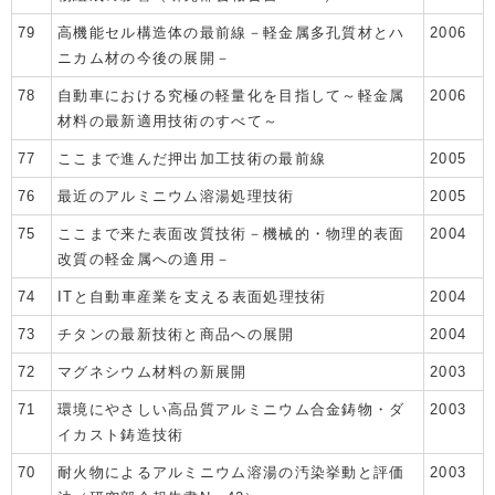
79
高機能セル構造体の最前線－軽金属多孔質材とハ
2006
ニカム材の今後の展開－
78
自動車における究極の軽量化を目指して～軽金属
2006
材料の最新適用技術のすべて～
77
ここまで進んだ押出加工技術の最前線
2005
76
最近のアルミニウム溶湯処理技術
2005
75
ここまで来た表面改質技術－機械的・物理的表面
2004
改質の軽金属への適用－
74
ITと自動車産業を支える表面処理技術
2004
73
チタンの最新技術と商品への展開
2004
72
マグネシウム材料の新展開
2003
71
環境にやさしい高品質アルミニウム合金鋳物・ダ
2003
イカスト鋳造技術
70
耐火物によるアルミニウム溶湯の汚染挙動と評価
2003