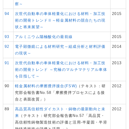
察～
94
次世代自動車の車体軽量化における材料・加工技
2015
術の開発トレンドⅡ～軽金属材料の競合たちの現
状と将来展望～
93
アルミニウム陽極酸化の最前線
2015
92
電子顕微鏡による材料研究～組成分析と材料評価
2014
の現状～
91
次世代自動車の車体軽量化における材料・加工技
2013
術の開発トレンド ～究極のマルチマテリアル車体
を目指して～
90
軽金属材料の摩擦攪拌接合(FSW)
（テキスト：研
2012
究部会報告書No.58「摩擦攪拌プロセスによる接
合と表面改質」）
89
高品質高信頼性ダイカスト・鋳物の最新動向と未
2012
来
（テキスト：研究部会報告書No.57「高品質・
高信頼性鋳物製造技術の評価と活用-半凝固・半溶
融鋳造技術の評価と活用-」）