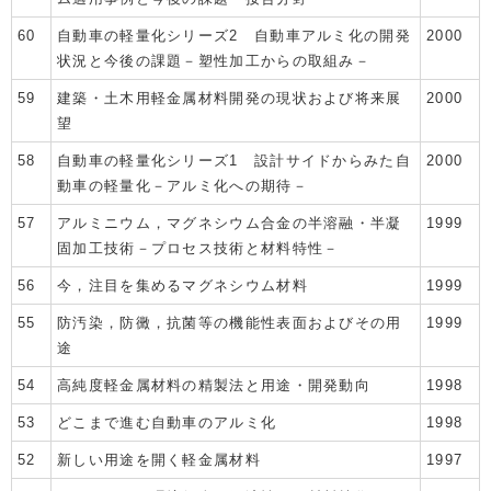
60
自動車の軽量化シリーズ2 自動車アルミ化の開発
2000
状況と今後の課題－塑性加工からの取組み－
59
建築・土木用軽金属材料開発の現状および将来展
2000
望
58
自動車の軽量化シリーズ1 設計サイドからみた自
2000
動車の軽量化－アルミ化への期待－
57
アルミニウム，マグネシウム合金の半溶融・半凝
1999
固加工技術－プロセス技術と材料特性－
56
今，注目を集めるマグネシウム材料
1999
55
防汚染，防黴，抗菌等の機能性表面およびその用
1999
途
54
高純度軽金属材料の精製法と用途・開発動向
1998
53
どこまで進む自動車のアルミ化
1998
52
新しい用途を開く軽金属材料
1997