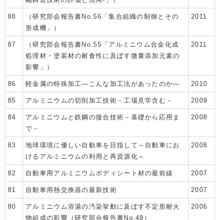
88
（研究部会報告書No.56「集合組織の制御とその
2011
形成機」）
87
（研究部会報告書No.55「アルミニウム合金化成
2011
処理材・塗装材の耐食性に及ぼす微量添加元素の
影響」）
86
軽金属の特殊加工―こんな加工法があったのか―
2010
85
アルミニウムの切削加工技術－工場見学含む－
2009
84
アルミニウムと鉄鋼の接合技術－基礎から応用ま
2008
で－
83
地球環境に優しい自動車を目指して～自動車にお
2008
けるアルミニウムの利用と再資源化～
82
自動車用アルミニウムボディシート材の最前線
2007
81
自動車用熱交換器の最新技術
2007
80
アルミニウム溶湯の汚染挙動に及ぼす不定形耐火
2006
物組成の影響（研究部会報告書No.48）