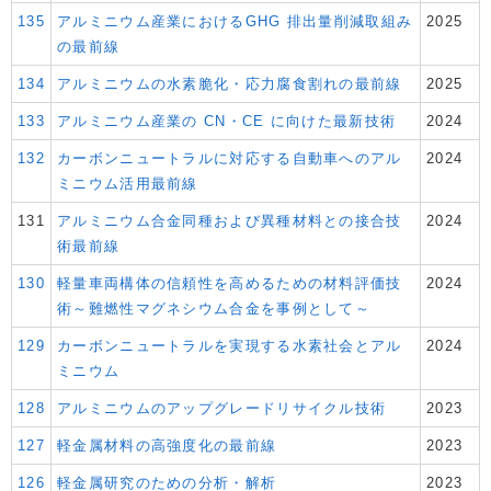
135
アルミニウム産業におけるGHG 排出量削減取組み
2025
の最前線
134
アルミニウムの水素脆化・応力腐食割れの最前線
2025
133
アルミニウム産業の CN・CE に向けた最新技術
2024
132
カーボンニュートラルに対応する自動車へのアル
2024
ミニウム活用最前線
131
アルミニウム合金同種および異種材料との接合技
2024
術最前線
130
軽量車両構体の信頼性を高めるための材料評価技
2024
術～難燃性マグネシウム合金を事例として～
129
カーボンニュートラルを実現する水素社会とアル
2024
ミニウム
128
アルミニウムのアップグレードリサイクル技術
2023
127
軽金属材料の高強度化の最前線
2023
126
軽金属研究のための分析・解析
2023