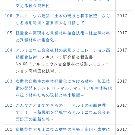
支える軽金属技術
106
アルミニウム建築・土木の現状と将来展望～さら
2017
なる適用範囲・需要拡大を目指して～
105
軽量化を実現する異種材料接合技術～軽金属材料
2017
と異種材料の複合化～
104
アルミニウム合金板材の成形シミュレーション高
2017
精度化技術
（テキスト：研究部会報告書
No.66「アルミニウム合金板材の成形シミュレー
ション高精度化技術」）
103
次世代自動車の車体軽量化における材料・加工技
2017
術の開発トレンド Ⅲ～マルチマテリアル車体時代
を担う材料たちの現状と将来展望～
102
こんなことまでできるの！ アルミの表面処理
2017
で！！ ～新機能を発現するアルミニウム合金表
面処理の最新情報～
101
多機能性アルミニウム材料の開発と応用～素材に
2017