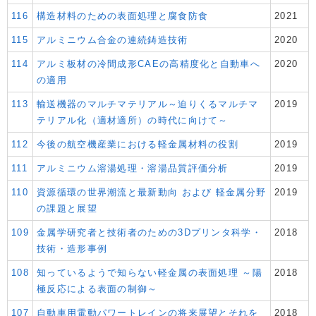
116
構造材料のための表面処理と腐食防食
2021
115
アルミニウム合金の連続鋳造技術
2020
114
アルミ板材の冷間成形CAEの高精度化と自動車へ
2020
の適用
113
輸送機器のマルチマテリアル～迫りくるマルチマ
2019
テリアル化（適材適所）の時代に向けて～
112
今後の航空機産業における軽金属材料の役割
2019
111
アルミニウム溶湯処理・溶湯品質評価分析
2019
110
資源循環の世界潮流と最新動向 および 軽金属分野
2019
の課題と展望
109
金属学研究者と技術者のための3Dプリンタ科学・
2018
技術・造形事例
108
知っているようで知らない軽金属の表面処理 ～陽
2018
極反応による表面の制御～
107
自動車用電動パワートレインの将来展望とそれを
2018