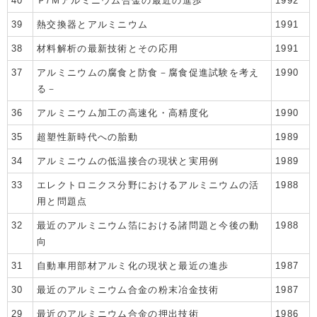
40
Ｐ/Ｍアルミニウム合金の最近の進歩
1992
39
熱交換器とアルミニウム
1991
38
材料解析の最新技術とその応用
1991
37
アルミニウムの腐食と防食－腐食促進試験を考え
1990
る－
36
アルミニウム加工の高速化・高精度化
1990
35
超塑性新時代への胎動
1989
34
アルミニウムの低温接合の現状と実用例
1989
33
エレクトロニクス分野におけるアルミニウムの活
1988
用と問題点
32
最近のアルミニウム箔における諸問題と今後の動
1988
向
31
自動車用部材アルミ化の現状と最近の進歩
1987
30
最近のアルミニウム合金の粉末冶金技術
1987
29
最近のアルミニウム合金の押出技術
1986