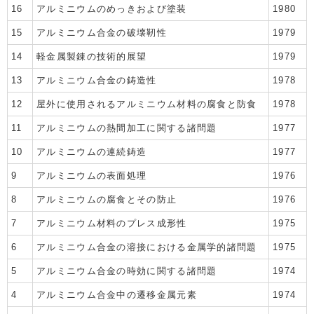
16
アルミニウムのめっきおよび塗装
1980
15
アルミニウム合金の破壊靭性
1979
14
軽金属製錬の技術的展望
1979
13
アルミニウム合金の鋳造性
1978
12
屋外に使用されるアルミニウム材料の腐食と防食
1978
11
アルミニウムの熱間加工に関する諸問題
1977
10
アルミニウムの連続鋳造
1977
9
アルミニウムの表面処理
1976
8
アルミニウムの腐食とその防止
1976
7
アルミニウム材料のプレス成形性
1975
6
アルミニウム合金の溶接における金属学的諸問題
1975
5
アルミニウム合金の時効に関する諸問題
1974
4
アルミニウム合金中の遷移金属元素
1974