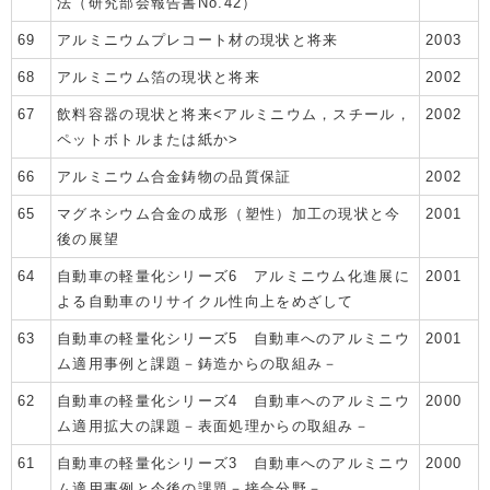
法（研究部会報告書No.42）
69
アルミニウムプレコート材の現状と将来
2003
68
アルミニウム箔の現状と将来
2002
67
飲料容器の現状と将来<アルミニウム，スチール，
2002
ペットボトルまたは紙か>
66
アルミニウム合金鋳物の品質保証
2002
65
マグネシウム合金の成形（塑性）加工の現状と今
2001
後の展望
64
自動車の軽量化シリーズ6 アルミニウム化進展に
2001
よる自動車のリサイクル性向上をめざして
63
自動車の軽量化シリーズ5 自動車へのアルミニウ
2001
ム適用事例と課題－鋳造からの取組み－
62
自動車の軽量化シリーズ4 自動車へのアルミニウ
2000
ム適用拡大の課題－表面処理からの取組み－
61
自動車の軽量化シリーズ3 自動車へのアルミニウ
2000
ム適用事例と今後の課題－接合分野－