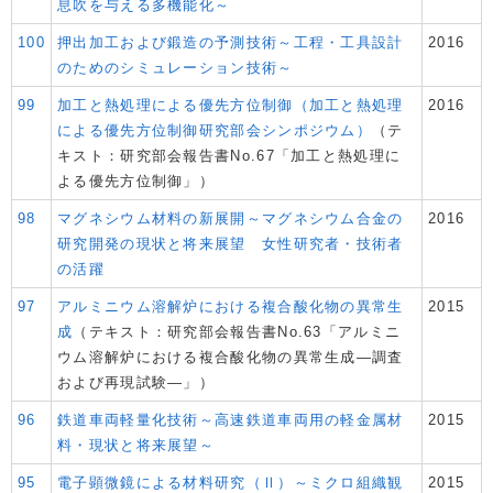
息吹を与える多機能化～
100
押出加工および鍛造の予測技術～工程・工具設計
2016
のためのシミュレーション技術～
99
加工と熱処理による優先方位制御（加工と熱処理
2016
による優先方位制御研究部会シンポジウム）
（テ
キスト：研究部会報告書No.67「加工と熱処理に
よる優先方位制御」）
98
マグネシウム材料の新展開～マグネシウム合金の
2016
研究開発の現状と将来展望 女性研究者・技術者
の活躍
97
アルミニウム溶解炉における複合酸化物の異常生
2015
成
（テキスト：研究部会報告書No.63「アルミニ
ウム溶解炉における複合酸化物の異常生成―調査
および再現試験―」）
96
鉄道車両軽量化技術～高速鉄道車両用の軽金属材
2015
料・現状と将来展望～
95
電子顕微鏡による材料研究（Ⅱ）～ミクロ組織観
2015