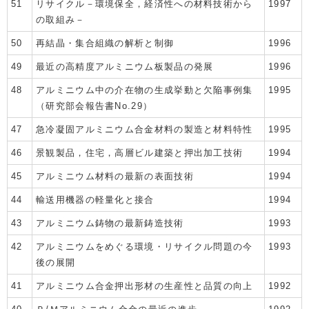
51
リサイクル－環境保全，経済性への材料技術から
1997
の取組み－
50
再結晶・集合組織の解析と制御
1996
49
最近の高精度アルミニウム板製品の発展
1996
48
アルミニウム中の介在物の生成挙動と欠陥事例集
1995
（研究部会報告書No.29）
47
急冷凝固アルミニウム合金材料の製造と材料特性
1995
46
景観製品，住宅，高層ビル建築と押出加工技術
1994
45
アルミニウム材料の最新の表面技術
1994
44
輸送用機器の軽量化と接合
1994
43
アルミニウム鋳物の最新鋳造技術
1993
42
アルミニウムをめぐる環境・リサイクル問題の今
1993
後の展開
41
アルミニウム合金押出形材の生産性と品質の向上
1992