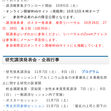
・講演概要集ダウンロード開始 10月6日（火）
・オンライン開催Webサイト（視聴用）10月12日８時オープ
ン 参加申込者のみの限定公開となります。
・講演発表者、ポスター発表者、座長リハーサル 10月26日、27
日、28日 各２回（1回30分）
聴講者はいずれかに参加ください。
リハーサルのZoomアドレス
は参加者にメール一斉送信します。
参加者限定のオンライン開催Webサイトにも掲載しています。
研究講演発表会・企画行事
・研究発表講演会 11月7日（土）、8日（日）
プログラム
テーマセッション1「アルミニウム合金の水素脆化と水素脆化防
止に関する研究の新展開
軽金属躍進賞・奨励賞・女性未来賞受賞講演 7日（土）、8日
（日）（一般講演セッション内で実施）
・ポスターセッション 11月7日（土）
・
男女共同参画セッション
11月7日（土） 「最近の上司と部下の