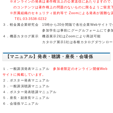
※オンラインの発表は著作権法上の公衆送信にあたりますので
　　　のコンテンツは著作権上の問題のないものに限るようご留意
※所属組織のセキュリティ規約等で Zoomによる発表が困難
TEL:03-3538-0232　
３．軽金属企業研究会　15時から20分間隔で各社企業Webサイト
　　　　　　　　　　　参加学生は事前にグーグルフォームにて参
４．機器カタログ展示　機器展示2社はZoomにより商談可能
　　　　　　　　　　　カタログ展示1社は各種カタログダウンロー
【マニュアル】発表・聴講・座長・会場係
１．一般講演発表マニュアル
参加者限定のオンライン開催Web
サイトに掲載しています。
２．ポスター発表マニュアル
３．一般講演聴講マニュアル
４．ポスター発表聴講マニュアル
５．座長・副座長マニュアル
６．会場係マニュアル