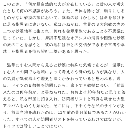
このとき、「何か超自然的な力が介在している」と昔の人が考え
たとして何の不思議があろう。また、天体を除けば、頼りになる
ものがない砂漠の旅において、隊商の頭（かしら）は命を預ける
に足る指導者に違いない。私はかねがね、世界の３大宗教の内の
二つが砂漠地帯に生まれ、何れも啓示宗教であることを不思議に
思っていた。しかし、摩訶不思議なオアシスの消長や困難な砂漠
の旅のことを思うと、彼の地には神との交信ができる予言者や卓
越した指導者を待ち望む土壌があると思った。
温帯にすむ人間から見ると砂漠は特殊な気候であるが、温帯に
すむ人々の間でも地域によって考え方や身の処し方が異なり、人
の気質が気候風土や歴史と深くかかわっていると思われる。過
日、ドイツのＢ教授を訪問したら、廊下でＭ教授に会い、「前回
来たのは何年前か」と尋ねられた。おおよそ10年前だと思うと答
えると、私を部屋に招き入れ、訪問者リストと写真を載せた大型
アルバムをめくり始めた。そこには、下手くそな私のサインがあ
り、前回当地を訪れたのは、11年前の某月某日であることがわか
った。すべての人が訪問者リストを持っているわけではないが、
ドイツでは珍しいことではない。