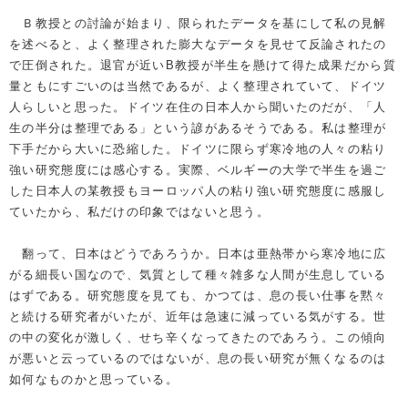
Ｂ教授との討論が始まり、限られたデータを基にして私の見解
を述べると、よく整理された膨大なデータを見せて反論されたの
で圧倒された。退官が近いB教授が半生を懸けて得た成果だから質
量ともにすごいのは当然であるが、よく整理されていて、ドイツ
人らしいと思った。ドイツ在住の日本人から聞いたのだが、「人
生の半分は整理である」という諺があるそうである。私は整理が
下手だから大いに恐縮した。ドイツに限らず寒冷地の人々の粘り
強い研究態度には感心する。実際、ベルギーの大学で半生を過ご
した日本人の某教授もヨーロッパ人の粘り強い研究態度に感服し
ていたから、私だけの印象ではないと思う。
翻って、日本はどうであろうか。日本は亜熱帯から寒冷地に広
がる細長い国なので、気質として種々雑多な人間が生息している
はずである。研究態度を見ても、かつては、息の長い仕事を黙々
と続ける研究者がいたが、近年は急速に減っている気がする。世
の中の変化が激しく、せち辛くなってきたのであろう。この傾向
が悪いと云っているのではないが、息の長い研究が無くなるのは
如何なものかと思っている。