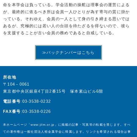
命を本学会は負っている。学会活動の操舵は理事会の運営による
が、最終的に依るべき所は会員一人ひとりが為す寄与の質に掛か
っている。それゆえ、会員の一人として身の引き締まる思いでは
あるが、究極的には若い人の台頭を待たざるを得ないので、彼ら
を支援することが古い会員の務めであると自戒している。
≫バックナンバーはこちら
所在地
〒104－0061
東京都中央区銀座4丁目2番15号 塚本素山ビル6階
電話番号
:03-3538-0232
FAX番号
:03-3538-0226
本ホームページ「www:jilm.or.jp」に掲載の記事・写真等の転載を禁じます。すべ
ての著作権は一般社団法人軽金属学会に帰属します。リンクを希望される場合は事