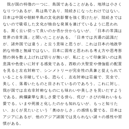
我が国の特徴の一つに、島国であることがある。地球は小さく
なりつつあるが、島は島であり、陸続きになったわけではない。
日本は中国や朝鮮半島の文化的影響を強く受けたが、陸続きでは
ないので吸収した文化が独自な発展を遂げているように思われ
る。斯く云い切って良いのか否か分からないが、「日本の常識は
世界の非常識」と聞いたことがある。「日本では共通の認識だ
が、諸外国では違う」と云う意味と思うが、これは日本の地政学
的な特徴と無縁ではない。日本に固有と思われる考え方や思考形
態の例を数え上げれば切りが無いが、私にとって印象深いのは美
意識や色使いに対する感覚である。西欧の大聖堂や僧伽藍の配置
を見ると左右対称で、シンメトリーが完全性の具象と捉えられて
いることを示唆している。恐らく、左右対称は荘厳で、完全で、
美しく、落着いたものと目されているのであろう。これに対し、
我が国では左右非対称なものにも味わいや美しさを見いだすよう
である。絢爛豪華な美しさ愛でる傍ら、侘び・さびの味わいをも
愛でる。いまや死後と化したのかも知れないが、もっと知りた
い、おくが見たいという「奥ゆかしさ」の感情も愛でる。日本は
アジアにあるが、他のアジア諸国では見られない諸々の感性や習
慣がある。