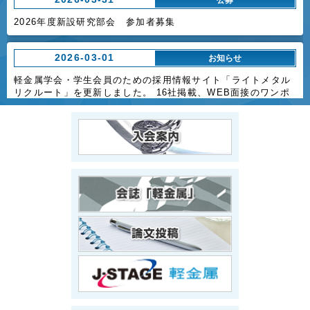
2026年度新設研究部会 参加者募集
2026-03-01
お知らせ
軽金属学会・学生会員のための採用情報サイト「ライトメタル
リクルート」を更新しました。 16社掲載、WEB面接のワンポ
イントも掲載。
2026-02-04
お知らせ
先行研究部会 新設募集中：活動期間1年以内、研究部会候補
案件の可能性を探るための調査、研究
2026-01-13
お知らせ
第149回軽金属学会秋期大会男女共同参画セッション「未来の
研究者たちへ II 〜博士学生の今と未来〜」 の動画が公開され
ました
2025-12-31
お知らせ