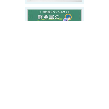
2022-08-01
お知らせ
入会案内パンフレットを更新しました
2022-07-22
お知らせ
バーチャル工場見学サイトオープン。WEBサイトトップページ
右下にバナーボタン設置。
2022-07-06
お知らせ
日本アルミニウム協会 YouTubeでアルミを楽しく学ぼう！動
画公開
2022-01-20
お知らせ
トップページ「アルミニウムの製造工程」コーナー更新 板・
押出製造工程動画を追加しました
2021-12-20
お知らせ
「軽金属学会70年史」発行 学会HP、70周年特設サイトに掲
載