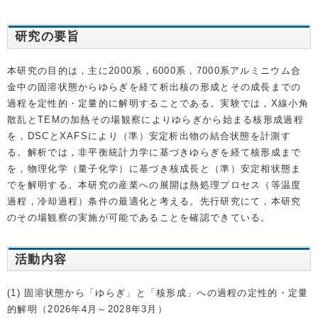
研究の要旨
本研究の目的は，主に2000系，6000系，7000系アルミニウム合
金中の固溶状態からゆらぎを経て析出核の形成とその成長までの
過程を定性的・定量的に解明することである。実験では，X線小角
散乱とTEMの加熱その場観察によりゆらぎから始まる核形成過程
を，DSCとXAFSにより（準）安定析出物の結合状態を計測す
る。解析では，非平衡統計力学に基づきゆらぎを経て核形成まで
を，物理化学（量子化学）に基づき核成長と（準）安定相状態ま
でを解明する。本研究の産業への展開は熱処理プロセス（等温度
過程，冷却過程）条件の最適化と考える。先行研究にて，本研究
のその場観察の実施が可能であることを確認できている。
活動内容
(1) 固溶状態から「ゆらぎ」と「核形成」への過程の定性的・定量
的解明（2026年4月～2028年3月）