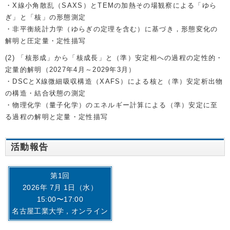
・X線小角散乱（SAXS）とTEMの加熱その場観察による「ゆら
ぎ」と「核」の形態測定
・非平衡統計力学（ゆらぎの定理を含む）に基づき，形態変化の
解明と圧定量・定性描写
(2) 「核形成」から「核成長」と（準）安定相への過程の定性的・
定量的解明（2027年4月～2029年3月）
・DSCとX線微細吸収構造（XAFS）による核と（準）安定析出物
の構造・結合状態の測定
・物理化学（量子化学）のエネルギー計算による（準）安定に至
る過程の解明と定量・定性描写
活動報告
第1回
2026年 7月 1日（水）
15:00〜17:00
名古屋工業大学，オンライン