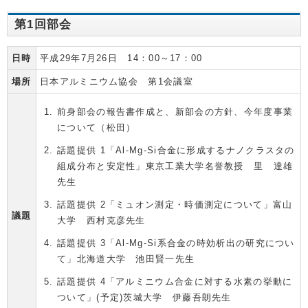
第1回部会
日時
平成29年7月26日 14：00～17：00
場所
日本アルミニウム協会 第1会議室
前身部会の報告書作成と、新部会の方針、今年度事業
について（松田）
話題提供 1「Al-Mg-Si合金に形成するナノクラスタの
組成分布と安定性」東京工業大学名誉教授 里 達雄
先生
話題提供 2「ミュオン測定・時価測定について」富山
議題
大学 西村克彦先生
話題提供 3「Al-Mg-Si系合金の時効析出の研究につい
て」北海道大学 池田賢一先生
話題提供 4「アルミニウム合金に対する水素の挙動に
ついて」(予定)茨城大学 伊藤吾朗先生