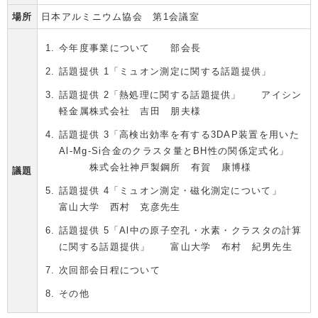
場所
日本アルミニウム協会 第1会議室
今年度事業について 部会長
話題提供 1「ミュオン測定に関する話題提供」
話題提供 2「熱処理に関する話題提供」 アイシン
軽金属株式会社 吉田 朋夫様
話題提供 3「高検出効率を有する3DAP装置を用いた
Al-Mg-Si合金のクラスタ量とBH性の関係定式化」
株式会社神戸製鋼所 有賀 康博様
議題
話題提供 4「ミュオン測定・磁化測定について」
富山大学 西村 克彦先生
話題提供 5「Al中の原子空孔・水素・クラスタの計算
に関する話題提供」 富山大学 布村 紀男先生
次回部会日程について
その他