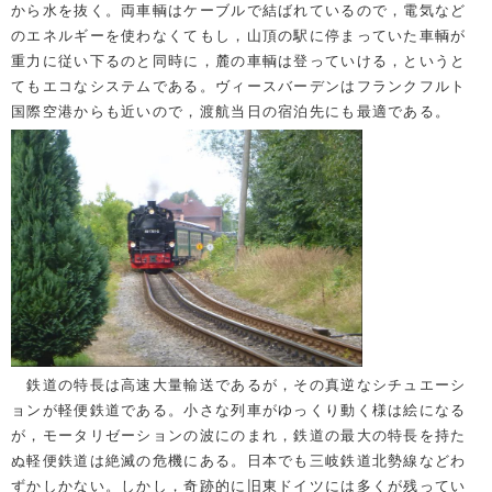
から水を抜く。両車輌はケーブルで結ばれているので，電気など
のエネルギーを使わなくてもし，山頂の駅に停まっていた車輌が
重力に従い下るのと同時に，麓の車輌は登っていける，というと
てもエコなシステムである。ヴィースバーデンはフランクフルト
国際空港からも近いので，渡航当日の宿泊先にも最適である。
鉄道の特長は高速大量輸送であるが，その真逆なシチュエーシ
ョンが軽便鉄道である。小さな列車がゆっくり動く様は絵になる
が，モータリゼーションの波にのまれ，鉄道の最大の特長を持た
ぬ軽便鉄道は絶滅の危機にある。日本でも三岐鉄道北勢線などわ
ずかしかない。しかし，奇跡的に旧東ドイツには多くが残ってい