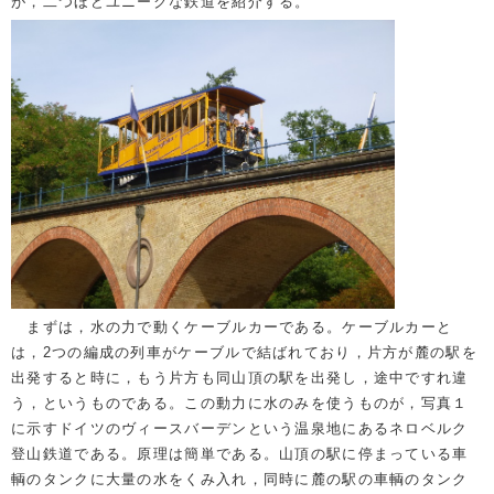
が，二つほどユニークな鉄道を紹介する。
まずは，水の力で動くケーブルカーである。ケーブルカーと
は，2つの編成の列車がケーブルで結ばれており，片方が麓の駅を
出発すると時に，もう片方も同山頂の駅を出発し，途中ですれ違
う，というものである。この動力に水のみを使うものが，写真１
に示すドイツのヴィースバーデンという温泉地にあるネロベルク
登山鉄道である。原理は簡単である。山頂の駅に停まっている車
輌のタンクに大量の水をくみ入れ，同時に麓の駅の車輌のタンク