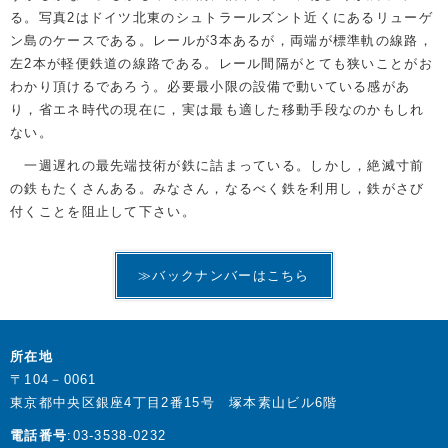
る。写真2はドイツ北東のシュトラールズント近くにあるリューゲ
ン島のケースである。レールが3本あるが，両端が標準軌の線路，
左2本が軽便鉄道の線路である。レール間隔がとても狭いことがお
わかり頂けるであろう。必要最小限の設備で動いている感があ
り，省エネ時代の現在に，実は最も適した移動手段なのかもしれ
ない。
一週遅れの最先端技術が鉄に詰まっている。しかし，絶滅寸前
の鉄もたくさんある。みなさん，なるべく鉄を利用し，鉄がさび
付くことを阻止して下さい。
≫バックナンバーはこちら
所在地
〒104－0061
東京都中央区銀座4丁目2番15号 塚本素山ビル6階
電話番号
:03-3538-0232