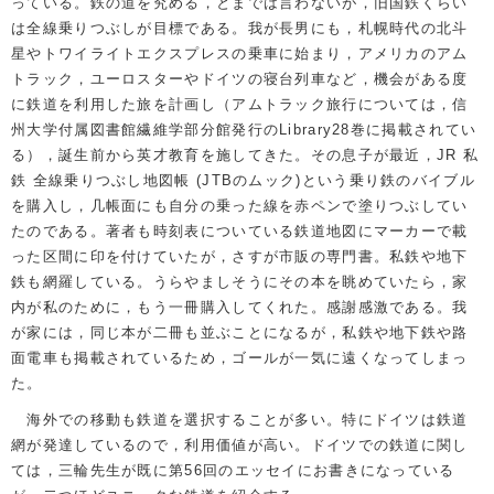
っている。鉄の道を究める，とまでは言わないが，旧国鉄くらい
は全線乗りつぶしが目標である。我が長男にも，札幌時代の北斗
星やトワイライトエクスプレスの乗車に始まり，アメリカのアム
トラック，ユーロスターやドイツの寝台列車など，機会がある度
に鉄道を利用した旅を計画し（アムトラック旅行については，信
州大学付属図書館繊維学部分館発行のLibrary28巻に掲載されてい
る），誕生前から英才教育を施してきた。その息子が最近，JR 私
鉄 全線乗りつぶし地図帳 (JTBのムック)という乗り鉄のバイブル
を購入し，几帳面にも自分の乗った線を赤ペンで塗りつぶしてい
たのである。著者も時刻表についている鉄道地図にマーカーで載
った区間に印を付けていたが，さすが市販の専門書。私鉄や地下
鉄も網羅している。うらやましそうにその本を眺めていたら，家
内が私のために，もう一冊購入してくれた。感謝感激である。我
が家には，同じ本が二冊も並ぶことになるが，私鉄や地下鉄や路
面電車も掲載されているため，ゴールが一気に遠くなってしまっ
た。
海外での移動も鉄道を選択することが多い。特にドイツは鉄道
網が発達しているので，利用価値が高い。ドイツでの鉄道に関し
ては，三輪先生が既に第56回のエッセイにお書きになっている