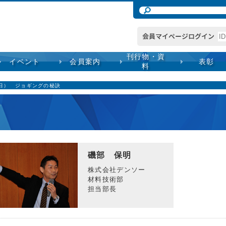
刊行物・資
イベント
会員案内
表彰
料
1日） ジョギングの秘訣
磯部 保明
株式会社デンソー
材料技術部
担当部長