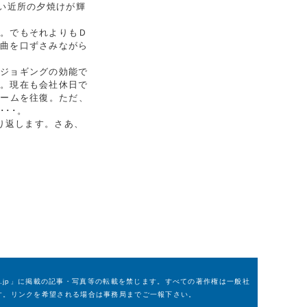
い近所の夕焼けが輝
。でもそれよりもＤ
い曲を口ずさみながら
ジョギングの効能で
た。現在も会社休日で
ドームを往復。ただ、
･･。
り返します。さあ、
m.or.jp」に掲載の記事・写真等の転載を禁じます。すべての著作権は一般社
す。リンクを希望される場合は事務局までご一報下さい。