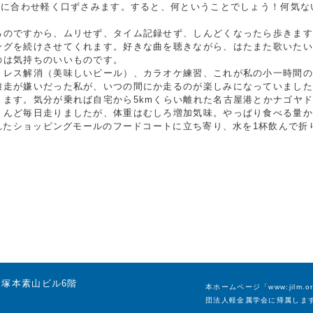
･）に合わせ軽く口ずさみます。すると、何ということでしょう！何気な
。
のですから、ムリせず、タイム記録せず、しんどくなったら歩きます
ングを続けさせてくれます。好きな曲を聴きながら、はたまた歌いた
のは気持ちのいいものです。
レス解消（美味しいビール）、カラオケ練習、これが私の小一時間の
離走が嫌いだった私が、いつの間にか走るのが楽しみになっていまし
ります。気分が乗れば自宅から5kmくらい離れた名古屋港とかナゴヤ
とんど毎日走りましたが、体重はむしろ増加気味。やっぱり食べる量か･
離れたショッピングモールのフードコートに立ち寄り、水を1杯飲んで折
号 塚本素山ビル6階
本ホームページ「www:jil
団法人軽金属学会に帰属しま