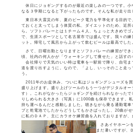
休日にジョギングするのが最近の楽しみの一つです。小
なる３学期になると下がったものです。そんな私が走り出し
東日本大震災の年、夏のピーク電力を平準化する目的で、
ておくと太ってしまう体質の私、ダイエットのため、近所
ら。ソフトバレーとは１チーム４人、ちょっと大きめでゴ
で、生涯スポーツとして名古屋市では盛んです。我々の練
ット。帰宅して風呂から上がって飲むビールは最高でした
さて、日曜出勤となりますとソフトバレーの練習ができま
頃、社内の何人かが「ウォーキングして痩せた」と話すの
会社帰りで天気のいい時は電車を一駅前で降り、自宅まで
道を渡り出すように。なので、「よし、いっそのこと走っ
う。
2011年のお盆休み、ついに私はジョギングシューズを
盛り上げます。盛り上げツールのもう一つがデジタルオーデ
す）。これがなかったらジョギングを続けられなかったで
りしめられる大きさ（写真）に1000曲も保存できます。
持ち運べるんだと感動しました。聴きながら乗る通勤電車
プと乾電池でしたからどうしてもかさばったし、20曲が
に私のＤＡＰ、主にカラオケ練習曲を入れておりますが、
さあイヤホーンを
まだ暑いですが、