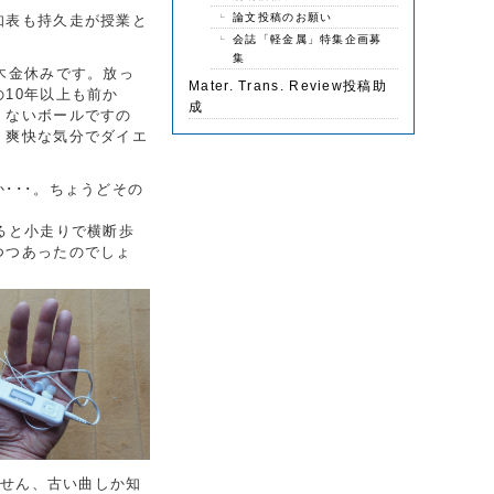
論文投稿のお願い
知表も持久走が授業と
会誌「軽金属」特集企画募
集
木金休みです。放っ
Mater. Trans. Review投稿助
10年以上も前か
成
くないボールですの
、爽快な気分でダイエ
･･･。ちょうどその
ると小走りで横断歩
つつあったのでしょ
ません、古い曲しか知