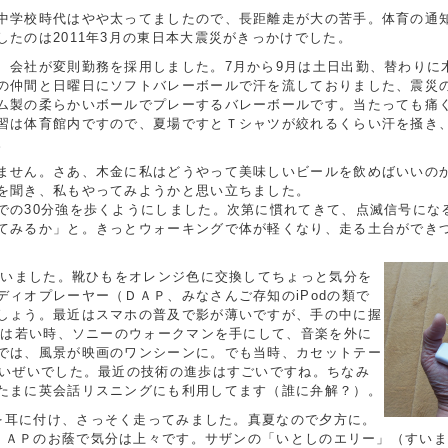
中学校時代はやや太ってましたので、長距離走が大の苦手。体育の通
たのは2011年3月の東日本大震災がきっかけでした。
会社が変則勤務を採用しました。7月から9月は土日出勤、替わりに
の仲間と日曜日にソフトバレーボールで汗を流しておりました、震災の
ム製の柔らかいボールでプレーするバレーボールです。当たっても痛
習は体育館内ですので、夏場ですとＴシャツが絞れるくらい汗を掻き
。
せん。さあ、木金に私はどうやって美味しいビールを飲めばいいのか
を聞き、私もやってみようかと思い立ちました。
の30分強を歩くようにしました。次第に慣れてきて、点滅信号にな
てみるか」と。きっとウォーキングで体が軽くなり、走る土台ができ
買いました。靴ひもをオレンジ色に交換してちょっと気分を
ィオプレーヤー（ＤＡＰ、みなさんご存知のiPodの類で
しょう。最近はスマホの普及で影が薄いですが、手の中に握
私は若い時、ソニーのウォークマンを手にして、音楽を外に
では、風景が映画のワンシーンに。でも当時、カセットテー
せいぜいでした。最近の技術の進歩はすごいですね。ちなみ
たまに英会話リスニングにも利用してます（誰に弁解？）。
耳に付け、さっそく走ってみました。真夏なので夕方に。
ＤＡＰのお蔭で気分は上々です。サザンの「いとしのエリー」（すい