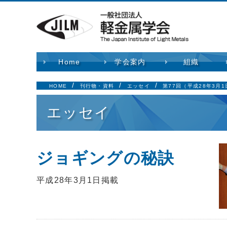
Home
学会案内
組織
HOME
刊行物・資料
エッセイ
第77回（平成28年3月
エッセイ
ジョギングの秘訣
平成28年3月1日掲載