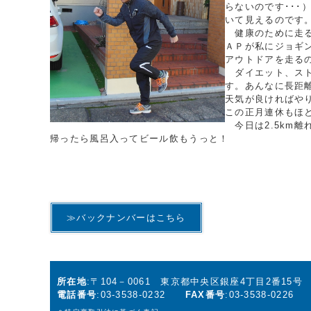
らないのです･･
いて見えるのです
健康のために走る
ＡＰが私にジョギ
アウトドアを走る
ダイエット、スト
す。あんなに長距
天気が良ければや
この正月連休もほ
今日は2.5km
帰ったら風呂入ってビール飲もうっと！
≫バックナンバーはこちら
所在地
:〒104－0061 東京都中央区銀座4丁目2番15
電話番号
:03-3538-0232
FAX番号
:03-3538-0226