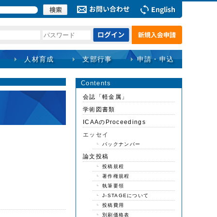
人材育成
支部行事
申請・申込
Contents
会誌「軽金属」
学術図書類
ICAAのProceedings
エッセイ
バックナンバー
論文投稿
投稿規程
著作権規程
執筆要領
J-STAGEについて
投稿費用
別刷価格表