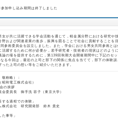
※参加申し込み期間は終了しました
男女が共に活躍できる学会活動を通じて，軽金属分野における研究や
分野および関連産業の進歩，振興を図ることで社会に貢献することを目的
共同参画委員会を設立しました。また，学会における男女共同参画とは
に活躍するために何が必要か，若手研究者・技術者の現状はどのよう
議論の場を提供するために，第139回秋期大会開催期間中に下記のセ
となる今回は，最近の上司と部下の関係に焦点を当てて，部下の体験談
守った上司の想い等をご紹介いただきます。
、敬称略）：
（昭和電工株式会社）
5 開会の挨拶
会委員長 御手洗 容子（東京大学）
成長する過程での体験」
株式会社 研究開発部 鈴木 貴史
した事等」