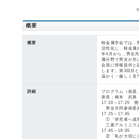
概要
概要
軽金属学会では，
活性化し，軽金属
年4月から，男女
属分野で男女が共
会員に情報提供と
します。第3回目
温かく・厳しく見
詳細
プログラム（仮題
座長：橋本 武典
17:20～17:2
男女共同参画委員
17:25～17:45
①「研究者へ
三菱アルミニウム
17:45～18:05
②「私が大切に