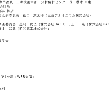
専門役員 工機技術本部 分析解析センター長 櫻木 卓也
 総合討論
0 閉会の挨拶
会副委員長 山口 恵太郎（三菱アルミニウム株式会社)
参画委員会 黒崎 友仁（株式会社UACJ），上田 薫（株式会社UA
橋本 武典（昭和電工株式会社）
属学会
 第1会場（WEB会議）
無料