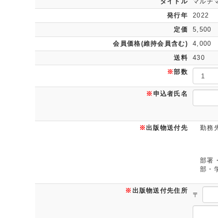
タイトル
マルチ
発行年
2022
定価
5,500
会員価格(維持会員含む)
4,000
送料
430
※
部数
※
申込者氏名
※
出版物送付先
勤務先
部署
部・学
※
出版物送付先住所
〒