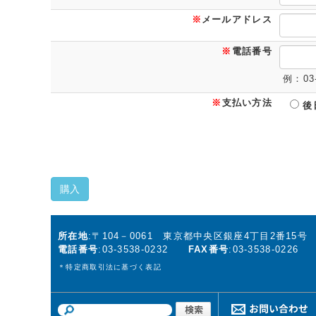
※
メールアドレス
※
電話番号
例：03-
※
支払い方法
後
購入
所在地
:〒104－0061 東京都中央区銀座4丁目2番15
電話番号
:03-3538-0232
FAX番号
:03-3538-0226
＊
特定商取引法に基づく表記