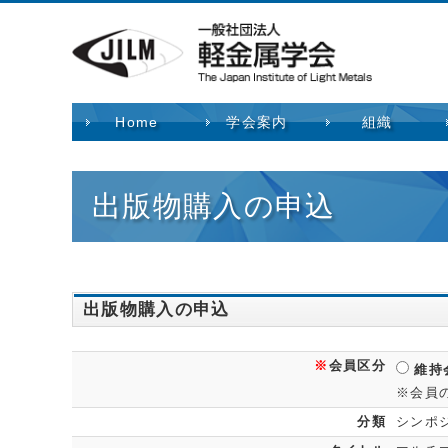
Home
学会案内
組織
出版物購入の申込
出版物購入の申込
※
会員区分
維持
※会員
分類
シンポ