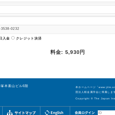
3538-0232
日入金
クレジット決済
料金: 5,930円
号 塚本素山ビル6階
本ホームページ「www:jil
団法人軽金属学会に帰属しま
Copyright © The Japan Inst