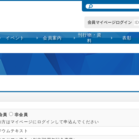
刊行物・資
イベント
会員案内
表彰
料
会員
非会員
の方はマイページにログインして申込んでください
ジウムテキスト