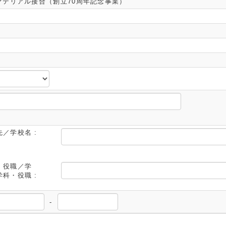
マテリアル接合（創立70周年記念事業）
／学校名 :
・役職／学
科・役職 :
-