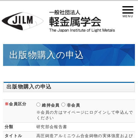
出版物購入の申込
出版物購入の申込
※
会員区分
維持会員
非会員
※会員の方はマイページにログインして申込んで
ください
分類
研究部会報告書
タイトル
高圧鋳造アルミニウム合金鋳物の実体強度および